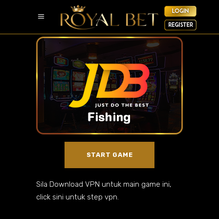
START GAME
Sila Download VPN untuk main game ini,
click sini untuk step vpn.