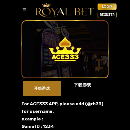
下载游戏
开始游戏
For ACE333 APP, please add (@rb33)
for username.
example :
Game ID : 1234