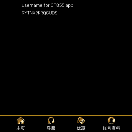
username for CT855 app:
RYTNX9KRQCUDS
主页
客服
优惠
账号资料