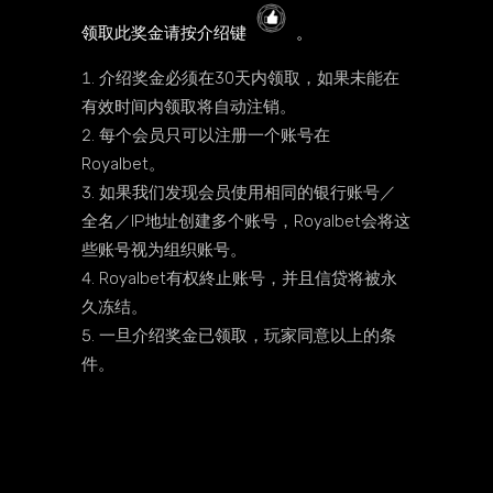
领取此奖金请按介绍键
。
介绍奖金必须在30天内领取，如果未能在
有效时间内领取将自动注销。
每个会员只可以注册一个账号在
Royalbet。
如果我们发现会员使用相同的银行账号／
全名／IP地址创建多个账号，Royalbet会将这
些账号视为组织账号。
Royalbet有权終止账号，并且信贷将被永
久冻结。
一旦介绍奖金已领取，玩家同意以上的条
件。