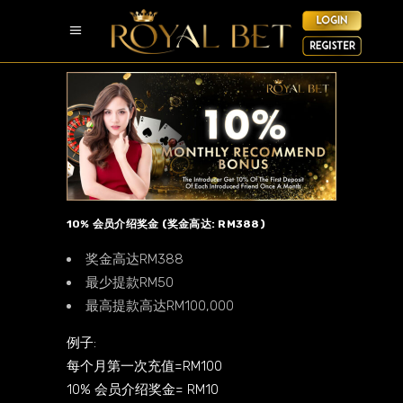
10% 会员介绍奖金 (奖金高达: RM388)
奖金高达RM388
最少提款RM50
最高提款高达RM100,000
例子:
每个月第一次充值=RM100
10% 会员介绍奖金= RM10